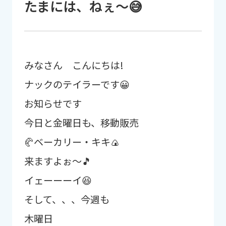
たまには、ねぇ〜😅
お知らせ
みなさん こんにちは!
ナックのテイラーです😀
098-863-7266
Tel.
お知らせです
月〜金 9:00～22:00／土曜 9:00～19:00／
今日と金曜日も、移動販売
祝日 9:00～21:00／日曜休館
🥐ベーカリー・キキ🍙
レッスンスケジュール
アクセス
来ますよぉ～🎵
イェーーーイ😆
体験申し込み
そして、、、今週も
木曜日